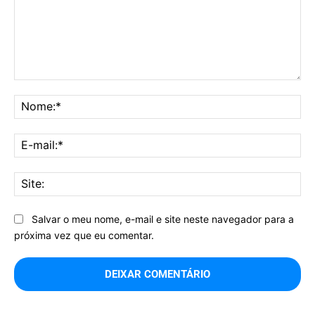
Comentário:
No
E-
mai
Sit
Salvar o meu nome, e-mail e site neste navegador para a
próxima vez que eu comentar.