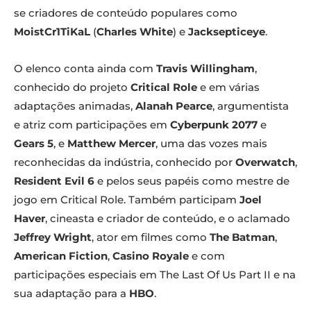
se criadores de conteúdo populares como
MoistCr1TiKaL
(
Charles White
) e
Jacksepticeye
.
O elenco conta ainda com
Travis Willingham
,
conhecido do projeto
Critical Role
e em várias
adaptações animadas,
Alanah Pearce
, argumentista
e atriz com participações em
Cyberpunk 2077
e
Gears 5
, e
Matthew Mercer
, uma das vozes mais
reconhecidas da indústria, conhecido por
Overwatch
,
Resident Evil 6
e pelos seus papéis como mestre de
jogo em Critical Role. Também participam
Joel
Haver
, cineasta e criador de conteúdo, e o aclamado
Jeffrey Wright
, ator em filmes como
The Batman
,
American Fiction
,
Casino Royale
e com
participações especiais em The Last Of Us Part II e na
sua adaptação para a
HBO
.