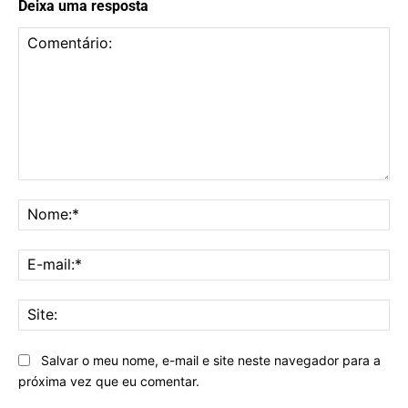
Deixa uma resposta
Comentário:
No
E-
mai
Sit
Salvar o meu nome, e-mail e site neste navegador para a
próxima vez que eu comentar.