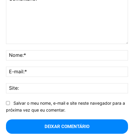
Comentário:
No
E-
mai
Sit
Salvar o meu nome, e-mail e site neste navegador para a
próxima vez que eu comentar.