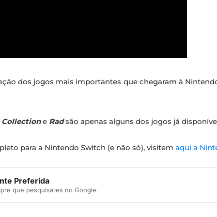
eção dos jogos mais importantes que chegaram à Nintendo 
 Collection
e
Rad
são apenas alguns dos jogos já disponíve
leto para a Nintendo Switch (e não só), visitem
aqui a Nin
te Preferida
mpre que pesquisares no Google.