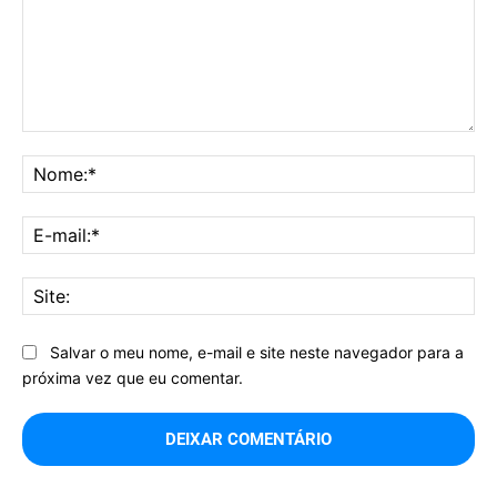
Comentário:
No
E-
mai
Sit
Salvar o meu nome, e-mail e site neste navegador para a
próxima vez que eu comentar.