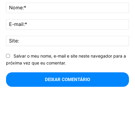
No
E-
mai
Sit
Salvar o meu nome, e-mail e site neste navegador para a
próxima vez que eu comentar.