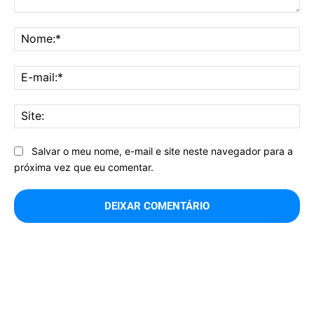
Comentário:
No
E-
mai
Sit
Salvar o meu nome, e-mail e site neste navegador para a
próxima vez que eu comentar.