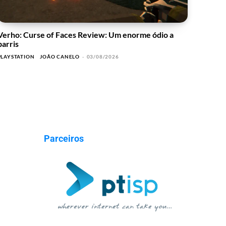
Verho: Curse of Faces Review: Um enorme ódio a
barris
PLAYSTATION
JOÃO CANELO
-
03/08/2026
Parceiros