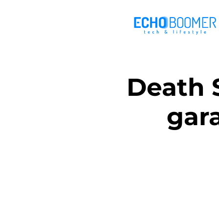
Death 
gar