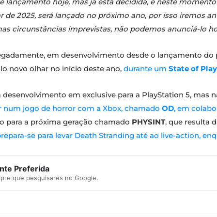
de lançamento hoje, mas já está decidida, e neste momento
r de 2025, será lançado no próximo ano, por isso iremos
mas circunstâncias imprevistas, não podemos anunciá-lo ho
legadamente, em desenvolvimento desde o lançamento do pr
lo novo olhar no início deste ano,
durante um
State of Play
 desenvolvimento em exclusive para a PlayStation 5, mas nã
har num jogo de horror com a Xbox, chamado
OD
, em colabo
to para a próxima geração chamado
PHYSINT
, que resulta 
repara-se para levar Death Stranding até ao live-action, e
te Preferida
mpre que pesquisares no Google.