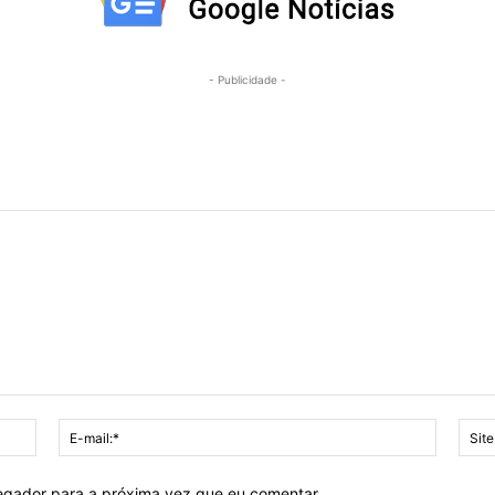
- Publicidade -
Nome:*
E-
mail:*
vegador para a próxima vez que eu comentar.