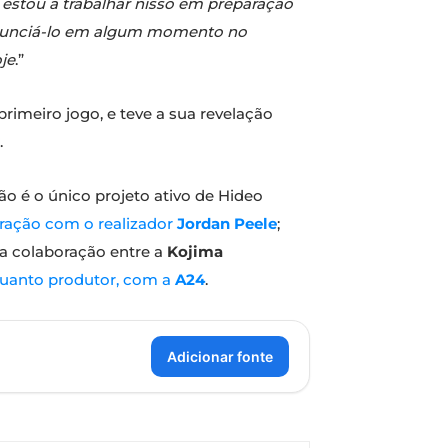
 estou a trabalhar nisso em preparação
 anunciá-lo em algum momento no
je
.”
imeiro jogo, e teve a sua revelação
.
o é o único projeto ativo de Hideo
ração com o realizador
Jordan Peele
;
da colaboração entre a
Kojima
nquanto produtor, com a
A24
.
Adicionar fonte