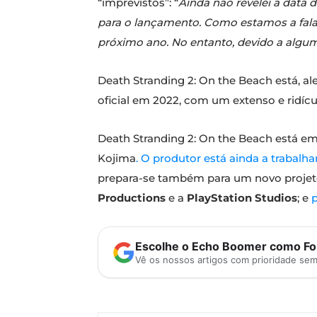
“imprevistos”: “
Ainda não revelei a data 
para o lançamento. Como estamos a fala
próximo ano. No entanto, devido a algu
Death Stranding 2: On the Beach está, a
oficial em 2022, com um extenso e ridícu
Death Stranding 2: On the Beach está em
Kojima
. O produtor está ainda a trabal
prepara-se também para um novo proje
Productions
e a
PlayStation Studios
; e
p
Escolhe o Echo Boomer como Fon
Vê os nossos artigos com prioridade se