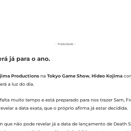
- Publicidade -
á já para o ano.
jima Productions
na
Tokyo Game Show
,
Hideo Kojima
com
verá a luz do dia.
alta muito tempo e está preparado para nos trazer Sam, Fra
velar a data exata, que o próprio afirma já estar decidida.
 que não pode revelar já a data de lançamento de Death St