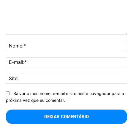
Comentário:
No
E-
mai
Sit
Salvar o meu nome, e-mail e site neste navegador para a
próxima vez que eu comentar.