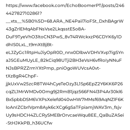
https://www.facebook.com/EchoBoomerPT/posts/246
4427827102861?
__xts__%5B0%5D=68.ARA_NE4Paii7ioFSt_DxhBAgrW
43gZrlEMqAbFNsVse2LkqsstE5o8A-
DuF9TyeVhO3ltoCN3PwS_8v74RWckxzP6CDYK6y1D
dhIS0LxL_t9mXtBjBt-
eLJZyGc1RtpHuJiyOpR0D_nnx0DlbwVDHVXvp7igSYn
aJSGEuMUyLE_82kCiq98UTji2BH3eVsH6vfRoIyNNuF
NJsBPRZZrmYXtPmp_pniOgoWUVcsA0vt-
tXz8gR4ChpF-
jjkUxVw25zcR8TW4hCyeTeOzy3L1Sp6EpZ2Y6KK6P26
cqZL1MrWMDv0Omg9j2RmB1jqz566FN4l3P4Ar30kl6
Bx5pbbDSM6VXPsXelefd040wHW7MMsf69AqNZlF6K
loAnIZCbrlVpm8Ayk6cXCg6gSaTFpiamjWAV3m_fsjv
Uy9sHDCH4ZLCRySMEBrOrvcaeWqu8EE_QaBuZASei
-StHJKkPB_h36UCfw