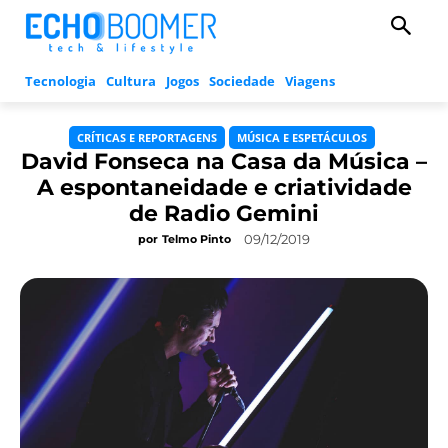
Tecnologia
Cultura
Jogos
Sociedade
Viagens
CRÍTICAS E REPORTAGENS
MÚSICA E ESPETÁCULOS
David Fonseca na Casa da Música –
A espontaneidade e criatividade
de Radio Gemini
09/12/2019
por
Telmo Pinto