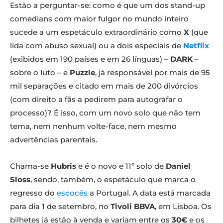
Estão a perguntar-se: como é que um dos stand-up
comedians com maior fulgor no mundo inteiro
sucede a um espetáculo extraordinário como
X
(que
lida com abuso sexual) ou a dois especiais de
Netflix
(exibidos em 190 países e em 26 línguas) –
DARK
–
sobre o luto – e
Puzzle
, já responsável por mais de 95
mil separações e citado em mais de 200 divórcios
(com direito a fãs a pedirem para autografar o
processo)? É isso, com um novo solo que não tem
tema, nem nenhum volte-face, nem mesmo
advertências parentais.
Chama-se
Hubris
e é o novo e 11º solo de
Daniel
Sloss
, sendo, também, o espetáculo que marca o
regresso do
escocês
a Portugal. A data está marcada
para dia 1 de setembro, no
Tivoli BBVA
, em Lisboa. Os
bilhetes já estão à venda e variam entre os
30€
e os