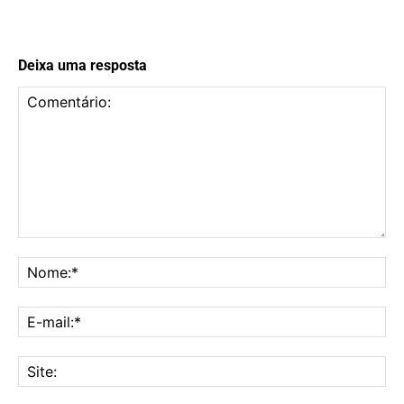
Deixa uma resposta
Comentário:
No
E-
mai
Sit