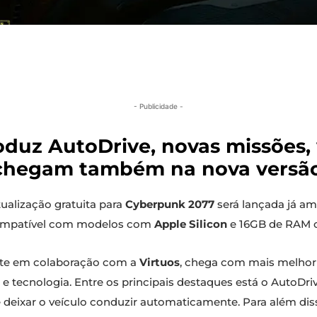
- Publicidade -
roduz AutoDrive, novas missões,
chegam também na nova versão
ualização gratuita para
Cyberpunk 2077
será lançada já am
ompatível com modelos com
Apple Silicon
e 16GB de RAM o
ente em colaboração com a
Virtuos
, chega com mais melhori
 e tecnologia. Entre os principais destaques está o AutoDr
eixar o veículo conduzir automaticamente. Para além diss