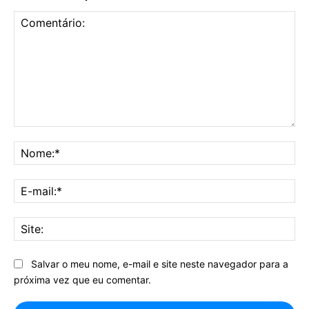
Comentário:
No
E-
mai
Sit
Salvar o meu nome, e-mail e site neste navegador para a
próxima vez que eu comentar.