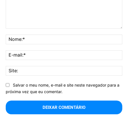
Comentário:
No
E-
mai
Sit
Salvar o meu nome, e-mail e site neste navegador para a
próxima vez que eu comentar.