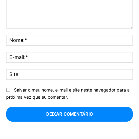
Comentário:
No
E-
mai
Sit
Salvar o meu nome, e-mail e site neste navegador para a
próxima vez que eu comentar.