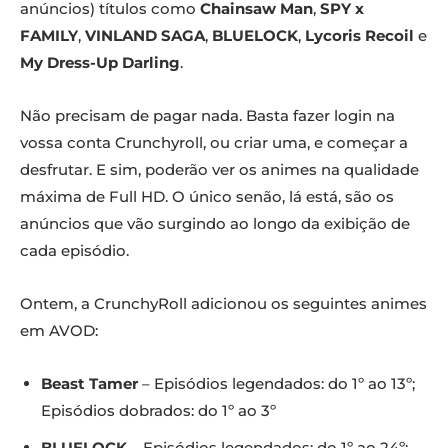
anúncios) títulos como
Chainsaw Man
,
SPY x
FAMILY
,
VINLAND SAGA
,
BLUELOCK
,
Lycoris Recoil
e
My Dress-Up Darling
.
Não precisam de pagar nada. Basta fazer login na
vossa conta Crunchyroll, ou criar uma, e começar a
desfrutar. E sim, poderão ver os animes na qualidade
máxima de Full HD. O único senão, lá está, são os
anúncios que vão surgindo ao longo da exibição de
cada episódio.
Ontem, a CrunchyRoll adicionou os seguintes animes
em AVOD:
Beast Tamer
– Episódios legendados: do 1º ao 13º;
Episódios dobrados: do 1º ao 3º
BLUELOCK
– Episódios legendados: do 1º ao 24º;