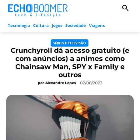
Tecnologia
Cultura
Jogos
Sociedade
Viagens
SÉRIES E TELEVISÃO
Crunchyroll dá acesso gratuito (e
com anúncios) a animes como
Chainsaw Man, SPY x Family e
outros
02/08/2023
por
Alexandre Lopes