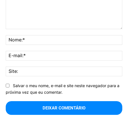
Comentário:
No
E-
mai
Sit
Salvar o meu nome, e-mail e site neste navegador para a
próxima vez que eu comentar.