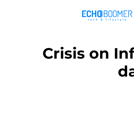
Crisis on In
d