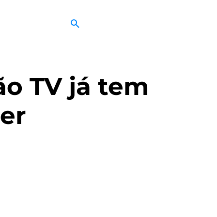
são TV já tem
er