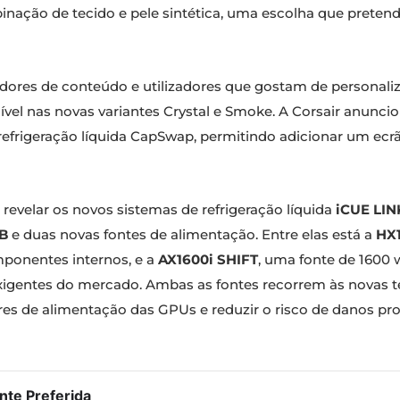
nação de tecido e pele sintética, uma escolha que preten
adores de conteúdo e utilizadores que gostam de personali
onível nas novas variantes Crystal e Smoke. A Corsair an
efrigeração líquida CapSwap, permitindo adicionar um ecr
a revelar os novos sistemas de refrigeração líquida
iCUE LINK
B
e duas novas fontes de alimentação. Entre elas está a
HX1
mponentes internos, e a
AX1600i SHIFT
, uma fonte de 1600 
exigentes do mercado. Ambas as fontes recorrem às novas t
es de alimentação das GPUs e reduzir o risco de danos prov
te Preferida