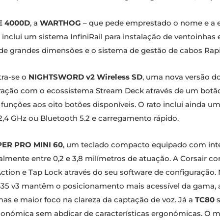
 4000D
, a
WARTHOG
– que pede emprestado o nome e a es
, inclui um sistema InfiniRail para instalação de ventoinhas
 de grandes dimensões e o sistema de gestão de cabos Rap
tra-se o
NIGHTSWORD v2 Wireless SD
, uma nova versão do
ração com o ecossistema Stream Deck através de um botão
 funções aos oito botões disponíveis. O rato inclui ainda u
 2,4 GHz ou Bluetooth 5.2 e carregamento rápido.
PER PRO MINI 60
, um teclado compacto equipado com inte
almente entre 0,2 e 3,8 milímetros de atuação. A Corsair c
ction e Tap Lock através do seu software de configuração.
S35 v3 mantêm o posicionamento mais acessível da gama,
as e maior foco na clareza da captação de voz. Já a
TC80
s
nómica sem abdicar de características ergonómicas. O mo