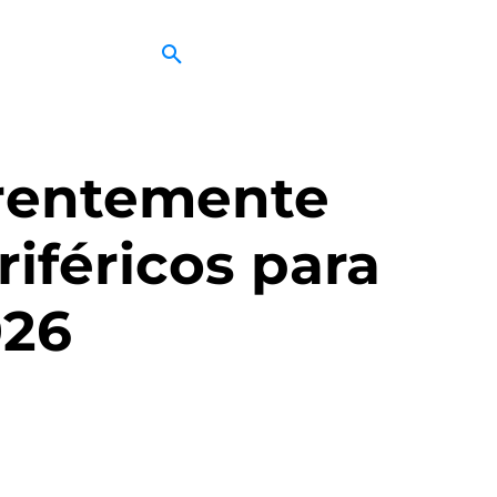
arentemente
iféricos para
026