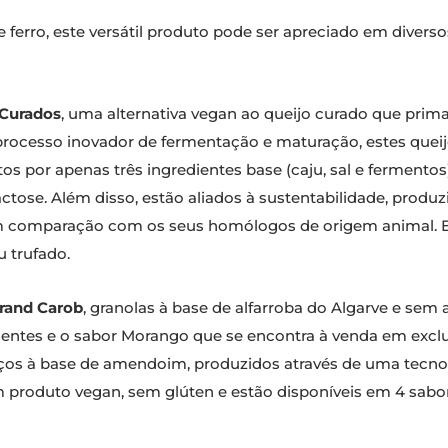
de ferro, este versátil produto pode ser apreciado em divers
Curados
, uma alternativa vegan ao queijo curado que prima p
rocesso inovador de fermentação e maturação, estes queij
os por apenas três ingredientes base (caju, sal e fermentos
actose. Além disso, estão aliados à sustentabilidade, pro
m comparação com os seus homólogos de origem animal. Es
u trufado.
rand Carob
, granolas à base de alfarroba do Algarve e se
entes e o sabor Morango que se encontra à venda em excl
diços à base de amendoim, produzidos através de uma tecno
um produto vegan, sem glúten e estão disponíveis em 4 sabo