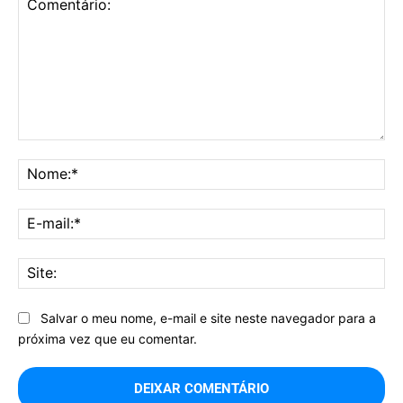
Comentário:
No
E-
mai
Sit
Salvar o meu nome, e-mail e site neste navegador para a
próxima vez que eu comentar.