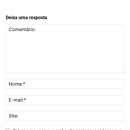
Deixa uma resposta
Comentário:
No
E-
mai
Sit