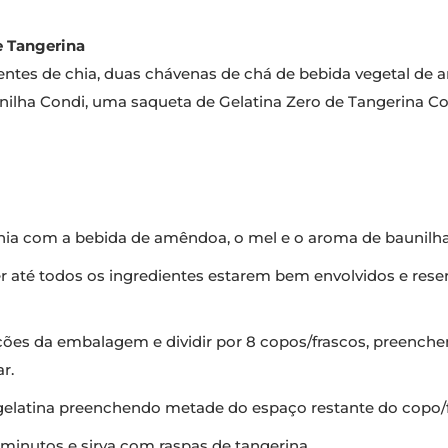
e Tangerina
entes de chia, duas chávenas de chá de bebida vegetal de 
nilha Condi, uma saqueta de Gelatina Zero de Tangerina Co
hia com a bebida de amêndoa, o mel e o aroma de baunilha
té todos os ingredientes estarem bem envolvidos e reserva
uções da embalagem e dividir por 8 copos/frascos, preench
ar.
gelatina preenchendo metade do espaço restante do copo/f
 minutos e sirva com raspas de tangerina.