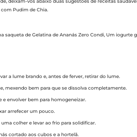
idade, deixam-vos abaixo duas sugestões de receitas saudáv
na com Pudim de Chia.
ma saqueta de Gelatina de Ananás Zero Condi, Um iogurte gr
ar a lume brando e, antes de ferver, retirar do lume.
eite, mexendo bem para que se dissolva completamente.
rte e envolver bem para homogeneizar.
ixar arrefecer um pouco.
a colher e levar ao frio para solidificar.
nás cortado aos cubos e a hortelã.