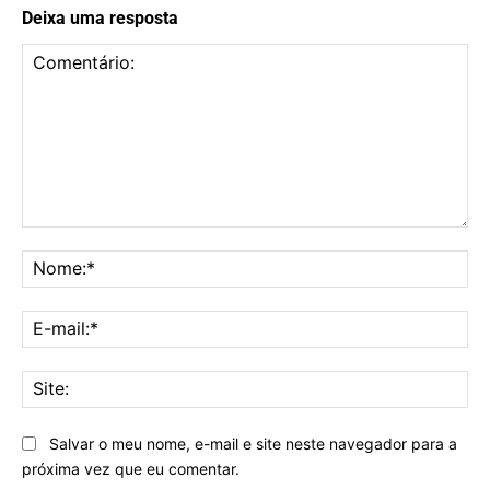
Deixa uma resposta
Comentário:
No
E-
mai
Sit
Salvar o meu nome, e-mail e site neste navegador para a
próxima vez que eu comentar.