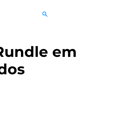
Rundle em
ados