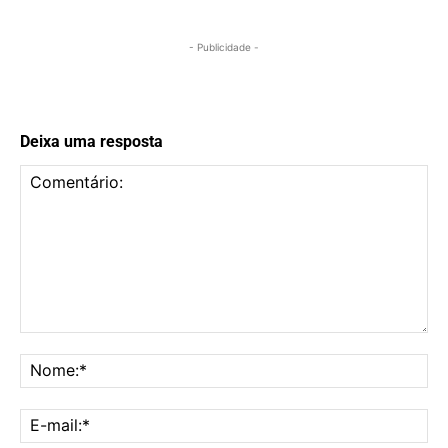
- Publicidade -
Deixa uma resposta
Comentário:
No
E-
mai