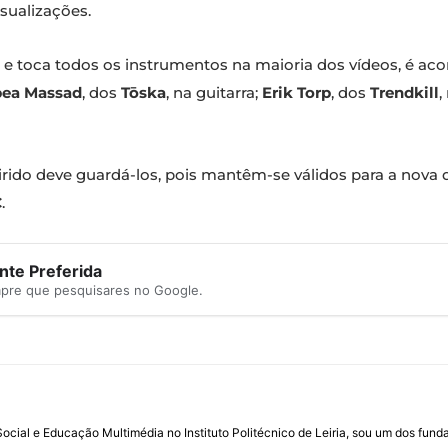
sualizações.
os e toca todos os instrumentos na maioria dos vídeos, é
ea Massad
, dos
Tōska
, na guitarra;
Erik Torp
, dos
Trendkill
,
uirido deve guardá-los, pois mantêm-se válidos para a no
€
.
te Preferida
mpre que pesquisares no Google.
ial e Educação Multimédia no Instituto Politécnico de Leiria, sou um dos fun