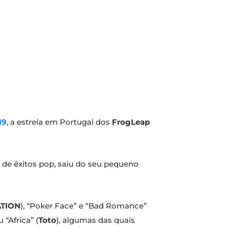
19
, a estreia em Portugal dos
FrogLeap
 de êxitos pop, saiu do seu pequeno
TION
), “Poker Face” e “Bad Romance”
u “Africa” (
Toto
), algumas das quais