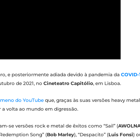
ro, e posteriormente adiada devido à pandemia da
COVID-
utubro de 2021, no
Cineteatro Capitólio
, em Lisboa.
ómeno do YouTube
que, graças às suas versões heavy metal
r a volta ao mundo em digressão.
m-se versões rock e metal de êxitos como “Sail” (
AWOLNA
 “Redemption Song” (
Bob Marley
), “Despacito” (
Luis Fonsi
) o