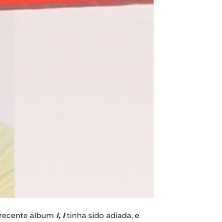
s recente álbum
I, I
tinha sido adiada, e