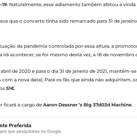
-19
. Naturalmente, esse adiamento também afetou a vinda 
va que o concerto tinha sido remarcado para 31 de janeiro
situação da pandemia controlada por essa altura, a promot
 irá acontecer, se for mesmo desta vez, a 18 de novembro 
e abril de 2020 e para o dia 31 de janeiro de 2021, mantêm-se
es com a nova data). Para os fãs que ainda não adquiriram,
 os
51€
.
r ficará a cargo de
Aaron Dessner ’s Big 37d03d Machine
.
te Preferida
mpre que pesquisares no Google.