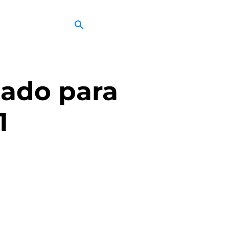
iado para
1