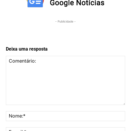
- Publicidade -
Deixa uma resposta
Comentário:
No
E-