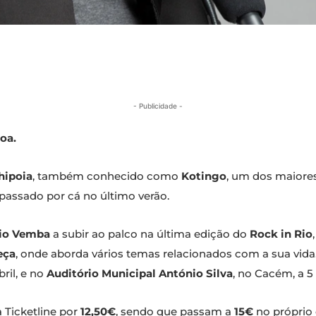
- Publicidade -
oa.
hipoia
, também conhecido como
Kotingo
, um dos maiores
 passado por cá no último verão.
io Vemba
a subir ao palco na última edição do
Rock in Rio
eça
, onde aborda vários temas relacionados com a sua vida
bril, e no
Auditório Municipal António Silva
, no Cacém, a 5
a Ticketline por
12,50€
, sendo que passam a
15€
no próprio 