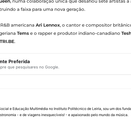
ueen
, numa colaboração única que desafiou sete artistas a
truindo a faixa para uma nova geração.
de R&B americana
Ari Lennox
, o cantor e compositor britâni
igeriana
Tems
e o rapper e produtor indiano-canadiano
Tes
TRI.BE
.
te Preferida
mpre que pesquisares no Google.
ial e Educação Multimédia no Instituto Politécnico de Leiria, sou um dos fun
stronomia - e de viagens inesquecíveis! - e apaixonado pelo mundo da música.