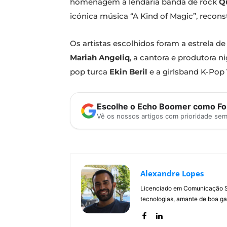
homenagem à lendária banda de rock
Q
icónica música “A Kind of Magic”, recons
Os artistas escolhidos foram a estrela 
Mariah Angeliq
, a cantora e produtora n
pop turca
Ekin Beril
e a girlsband K-Pop
Escolhe o Echo Boomer como Fon
Vê os nossos artigos com prioridade se
Alexandre Lopes
Licenciado em Comunicação Soc
tecnologias, amante de boa ga