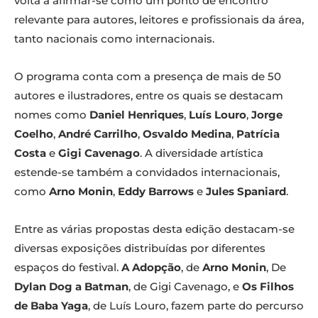
volta a afirmar-se como um ponto de encontro
relevante para autores, leitores e profissionais da área,
tanto nacionais como internacionais.
O programa conta com a presença de mais de 50
autores e ilustradores, entre os quais se destacam
nomes como
Daniel Henriques
,
Luís Louro
,
Jorge
Coelho
,
André Carrilho
,
Osvaldo Medina
,
Patrícia
Costa
e
Gigi Cavenago
. A diversidade artística
estende-se também a convidados internacionais,
como
Arno Monin
,
Eddy Barrows
e
Jules Spaniard
.
Entre as várias propostas desta edição destacam-se
diversas exposições distribuídas por diferentes
espaços do festival.
A Adopção
, de
Arno Monin
, De
Dylan Dog a Batman
, de Gigi Cavenago, e
Os Filhos
de Baba Yaga
, de Luís Louro, fazem parte do percurso