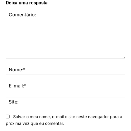
Deixa uma resposta
Comentário:
No
E-
mai
Sit
Salvar o meu nome, e-mail e site neste navegador para a
próxima vez que eu comentar.