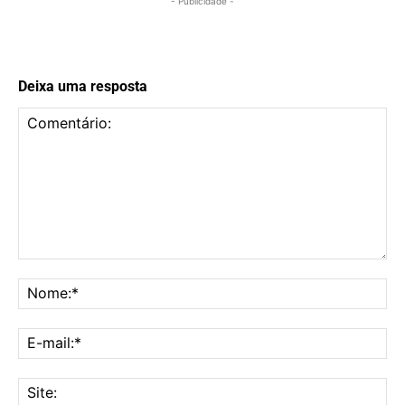
- Publicidade -
Deixa uma resposta
Comentário:
No
E-
mai
Sit