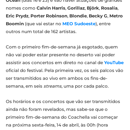
Ocean
(dias 16 e 23) e vão haver atuações de grandes
nomes como
Calvin Harris
,
Gorillaz
,
Björk
,
Rosalía
,
Eric Prydz
,
Porter Robinson
,
Blondie
,
Becky G
,
Metro
Boomin
(que vai estar no
MEO Sudoeste
), entre
outros num total de 162 artistas.
Com o primeiro fim-de-semana já esgotado, quem
não vai poder estar presente no deserto vai poder
assistir aos concertos em direto no canal de
YouTube
oficial do festival. Pela primeira vez, os seis palcos vão
ser transmitidos ao vivo em ambos os fins-de-
semana, em seis
streams
, uma por cada palco.
Os horários e os concertos que vão ser transmitidos
ainda não foram revelados, mas sabe-se que o
primeiro fim-de-semana do Coachella vai começar
na próxima sexta-feira, 14 de abril, às 00h (hora