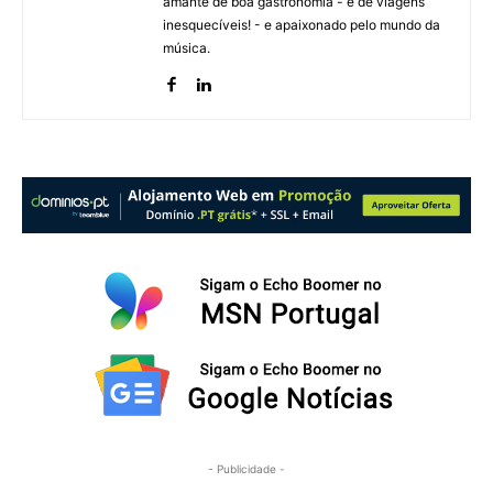
amante de boa gastronomia - e de viagens
inesquecíveis! - e apaixonado pelo mundo da
música.
- Publicidade -