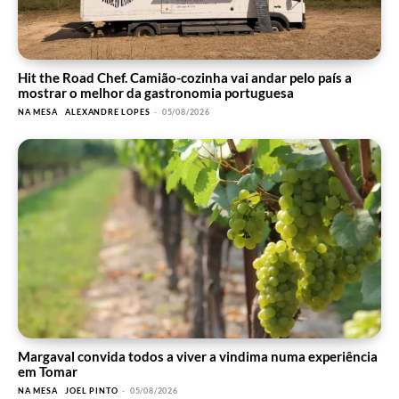
Hit the Road Chef. Camião-cozinha vai andar pelo país a
mostrar o melhor da gastronomia portuguesa
NA MESA
ALEXANDRE LOPES
-
05/08/2026
Margaval convida todos a viver a vindima numa experiência
em Tomar
NA MESA
JOEL PINTO
-
05/08/2026