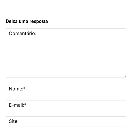
Deixa uma resposta
Comentário:
No
E-
mai
Sit