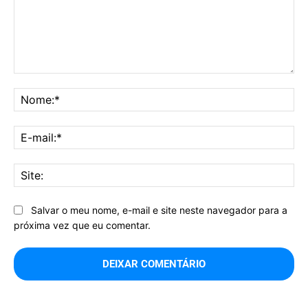
Comentário:
No
E-
mai
Sit
Salvar o meu nome, e-mail e site neste navegador para a
próxima vez que eu comentar.