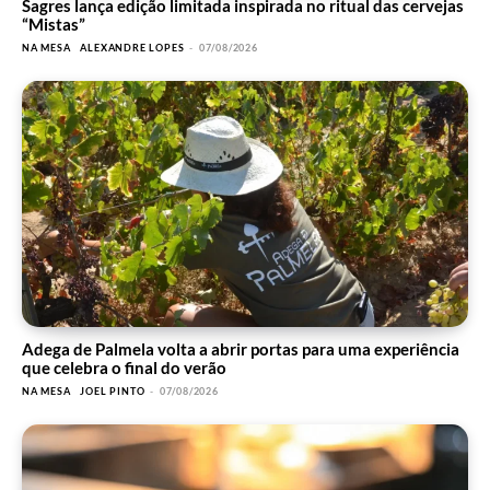
Sagres lança edição limitada inspirada no ritual das cervejas
“Mistas”
NA MESA
ALEXANDRE LOPES
-
07/08/2026
Adega de Palmela volta a abrir portas para uma experiência
que celebra o final do verão
NA MESA
JOEL PINTO
-
07/08/2026