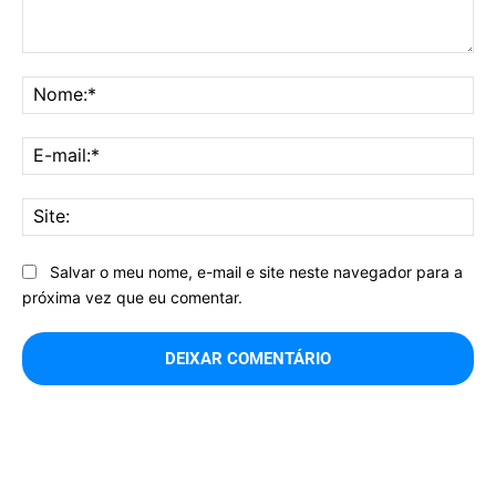
Comentário:
No
E-
mai
Sit
Salvar o meu nome, e-mail e site neste navegador para a
próxima vez que eu comentar.