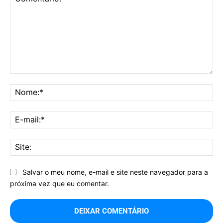
Comentário:
No
E-
mai
Sit
Salvar o meu nome, e-mail e site neste navegador para a
próxima vez que eu comentar.