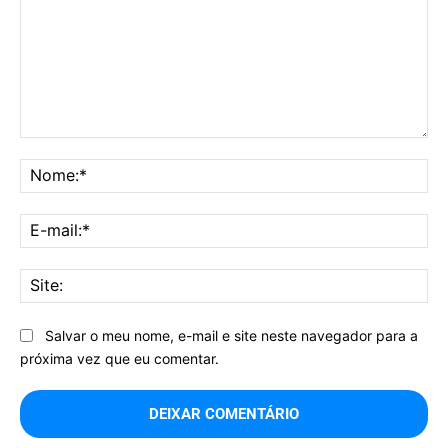
Comentário:
No
E-
mai
Sit
Salvar o meu nome, e-mail e site neste navegador para a
próxima vez que eu comentar.