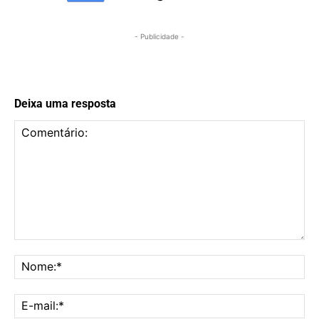
- Publicidade -
Deixa uma resposta
Comentário:
No
E-
mai