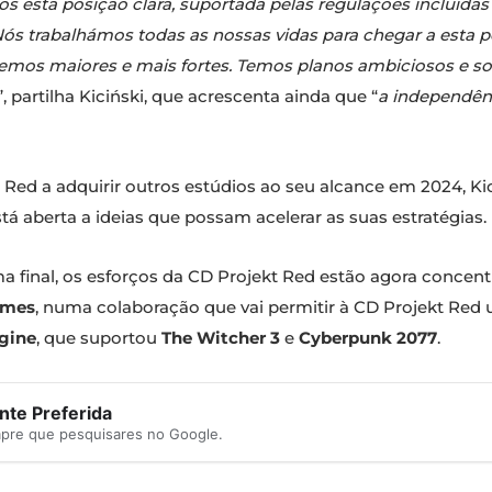
 esta posição clara, suportada pelas regulações incluídas
Nós trabalhámos todas as nossas vidas para chegar a esta 
emos maiores e mais fortes. Temos planos ambiciosos e s
”, partilha Kiciński, que acrescenta ainda que “
a independênc
t Red a adquirir outros estúdios ao seu alcance em 2024, K
tá aberta a ideias que possam acelerar as suas estratégias.
 final, os esforços da CD Projekt Red estão agora concen
ames
, numa colaboração que vai permitir à CD Projekt Red 
gine
, que suportou
The Witcher 3
e
Cyberpunk 2077
.
te Preferida
mpre que pesquisares no Google.