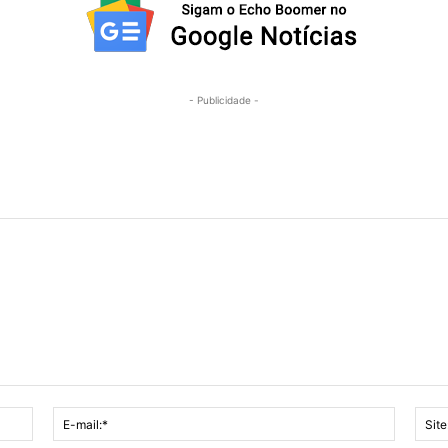
- Publicidade -
Nome:*
E-
mail:*