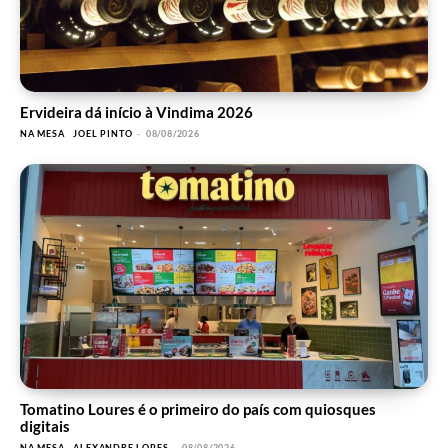
Ervideira dá início à Vindima 2026
NA MESA
JOEL PINTO
-
08/08/2026
Tomatino Loures é o primeiro do país com quiosques
digitais
NA MESA
ALEXANDRE LOPES
-
08/08/2026