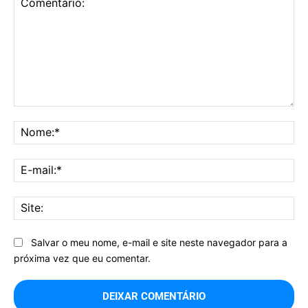
Comentário:
No
E-
mai
Sit
Salvar o meu nome, e-mail e site neste navegador para a
próxima vez que eu comentar.