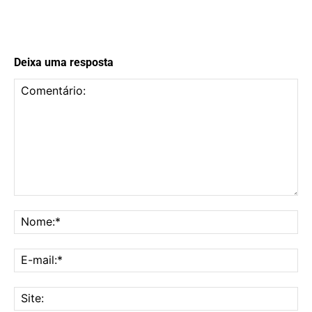
Deixa uma resposta
Comentário:
No
E-
mai
Sit