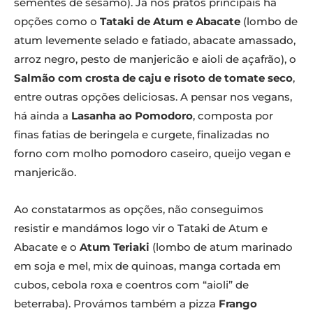
sementes de sésamo). Já nos pratos principais há
opções como o
Tataki de Atum e Abacate
(lombo de
atum levemente selado e fatiado, abacate amassado,
arroz negro, pesto de manjericão e aioli de açafrão), o
Salmão com crosta de caju e risoto de tomate seco
,
entre outras opções deliciosas. A pensar nos vegans,
há ainda a
Lasanha ao Pomodoro
, composta por
finas fatias de beringela e curgete, finalizadas no
forno com molho pomodoro caseiro, queijo vegan e
manjericão.
Ao constatarmos as opções, não conseguimos
resistir e mandámos logo vir o Tataki de Atum e
Abacate e o
Atum Teriaki
(lombo de atum marinado
em soja e mel, mix de quinoas, manga cortada em
cubos, cebola roxa e coentros com “aioli” de
beterraba). Provámos também a pizza
Frango