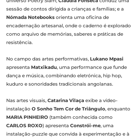
universo Poetry Slam;
Cláudia Fonseca
conduz uma
sessão de contos dirigida a crianças e famílias; e a
Nómada Notebooks
orienta uma oficina de
encadernação artesanal, onde o caderno é explorado
como arquivo de memórias, saberes e práticas de
resistência.
No campo das artes performativas,
Lukano Mpasi
apresenta
Matxikadu
, uma performance que funde
dança e música, combinando eletrónica, hip hop,
kuduro e sonoridades tradicionais angolanas.
Nas artes visuais,
Catarina Vilaça
exibe a vídeo-
instalação
O Sonho Tem Cor de Triângulo
, enquanto
MARIA PINHEIRO
(também conhecida como
CARLOS ROXO
) apresenta
Constrói-me
, uma
instalação-puzzle que convida à experimentação e à