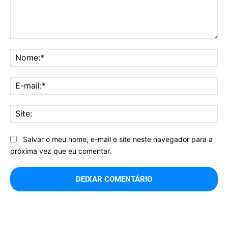
Comentário:
No
E-
mai
Sit
Salvar o meu nome, e-mail e site neste navegador para a
próxima vez que eu comentar.