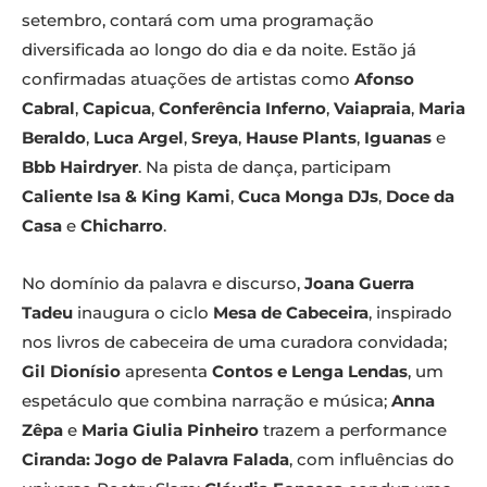
setembro, contará com uma programação
diversificada ao longo do dia e da noite. Estão já
confirmadas atuações de artistas como
Afonso
Cabral
,
Capicua
,
Conferência Inferno
,
Vaiapraia
,
Maria
Beraldo
,
Luca Argel
,
Sreya
,
Hause Plants
,
Iguanas
e
Bbb Hairdryer
. Na pista de dança, participam
Caliente Isa & King Kami
,
Cuca Monga DJs
,
Doce da
Casa
e
Chicharro
.
No domínio da palavra e discurso,
Joana Guerra
Tadeu
inaugura o ciclo
Mesa de Cabeceira
, inspirado
nos livros de cabeceira de uma curadora convidada;
Gil Dionísio
apresenta
Contos e Lenga Lendas
, um
espetáculo que combina narração e música;
Anna
Zêpa
e
Maria Giulia Pinheiro
trazem a performance
Ciranda: Jogo de Palavra Falada
, com influências do