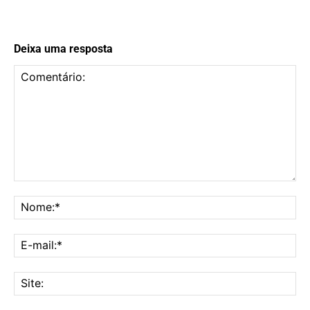
Deixa uma resposta
Comentário:
No
E-
mai
Sit