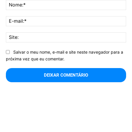
No
E-
mai
Sit
Salvar o meu nome, e-mail e site neste navegador para a
próxima vez que eu comentar.