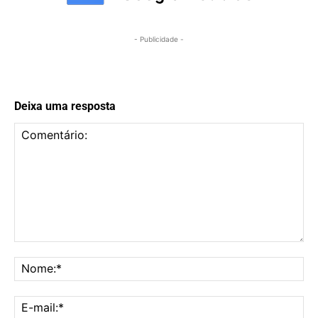
- Publicidade -
Deixa uma resposta
Comentário:
No
E-
mai