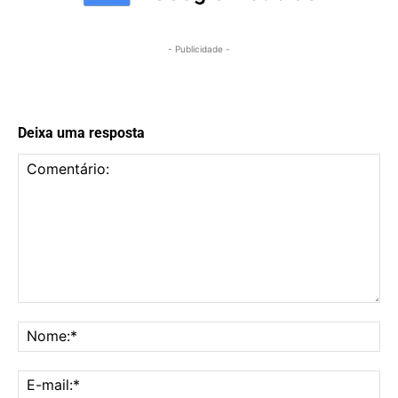
- Publicidade -
Deixa uma resposta
Comentário:
No
E-
mai