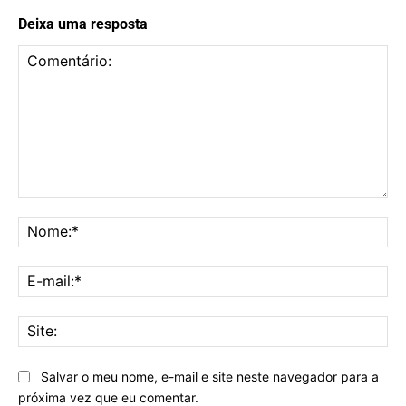
Deixa uma resposta
Comentário:
No
E-
mai
Sit
Salvar o meu nome, e-mail e site neste navegador para a
próxima vez que eu comentar.