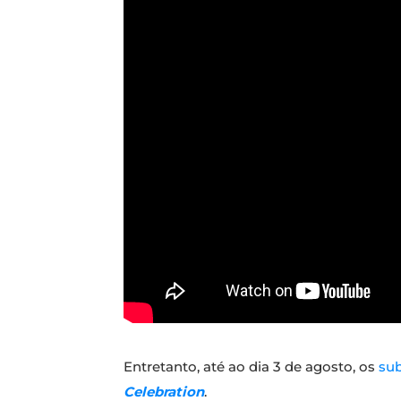
Entretanto, até ao dia 3 de agosto, os
sub
Celebration
.