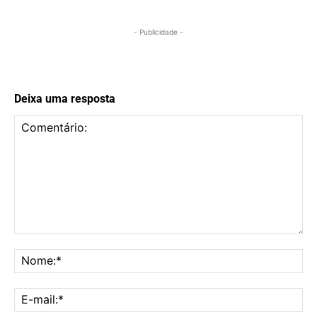
- Publicidade -
Deixa uma resposta
Comentário:
No
E-
mai