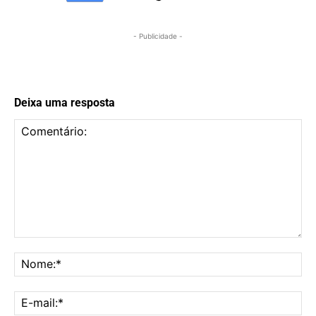
- Publicidade -
Deixa uma resposta
Comentário:
No
E-
mai